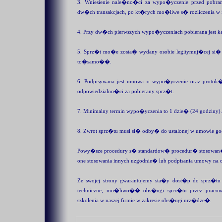
3. Wniesienie nale�no�ci za wypo�yczenie przed pobra
dw�ch transakcjach, po kt�rych mo�liwe s� rozliczenia w
4. Przy dw�ch pierwszych wypo�yczeniach pobierana jest 
5. Sprz�t mo�e zosta� wydany osobie legitymuj�cej si
to�samo��.
6. Podpisywana jest umowa o wypo�yczenie oraz prot
odpowiedzialno�ci za pobierany sprz�t.
7. Minimalny termin wypo�yczenia to 1 dzie� (24 godziny).
8. Zwrot sprz�tu musi si� odby� do ustalonej w umowie go
Powy�sze procedury s� standardow� procedur� stosowan�
one stosowania innych uzgodnie� lub podpisania umowy na
Ze swojej strony gwarantujemy sta�y dost�p do sprz�tu 
techniczne, mo�liwo�� obs�ugi sprz�tu przez pracown
szkolenia w naszej firmie w zakresie obs�ugi urz�dze�.