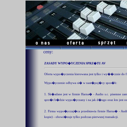
ceny:
ZASADY WYPO�YCZENIA SPRZ�TU AV
Oferta wypo�yczenia kierowana jest tylko i wy��cznie do f
Wypo�yczenie odbywa si� w nast�puj�cy spos�b:
1. Sk�adane jest w firmie Harna� - Audio s.c. pisemne 
sprz�t b�dzie wypo�yczany i na jak d�ugo oraz kto jes
2. Firma wypo�yczaj�ca przedstawia firmie Harna� - Audio 
kopie) - obowi�zuje tylko podczas pierwszej transakcji.